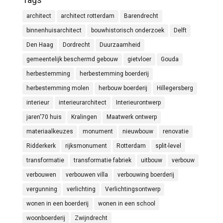
architect
architect rotterdam
Barendrecht
binnenhuisarchitect
bouwhistorisch onderzoek
Delft
Den Haag
Dordrecht
Duurzaamheid
gemeentelijk beschermd gebouw
gietvloer
Gouda
herbestemming
herbestemming boerderij
herbestemming molen
herbouw boerderij
Hillegersberg
interieur
interieurarchitect
Interieurontwerp
jaren'70 huis
Kralingen
Maatwerk ontwerp
materiaalkeuzes
monument
nieuwbouw
renovatie
Ridderkerk
rijksmonument
Rotterdam
split-level
transformatie
transformatie fabriek
uitbouw
verbouw
verbouwen
verbouwen villa
verbouwing boerderij
vergunning
verlichting
Verlichtingsontwerp
wonen in een boerderij
wonen in een school
woonboerderij
Zwijndrecht