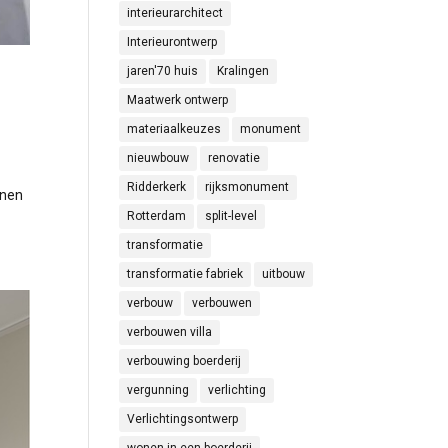
interieurarchitect
Interieurontwerp
jaren'70 huis
Kralingen
Maatwerk ontwerp
materiaalkeuzes
monument
nieuwbouw
renovatie
Ridderkerk
rijksmonument
nnen
Rotterdam
split-level
transformatie
transformatie fabriek
uitbouw
verbouw
verbouwen
verbouwen villa
verbouwing boerderij
vergunning
verlichting
Verlichtingsontwerp