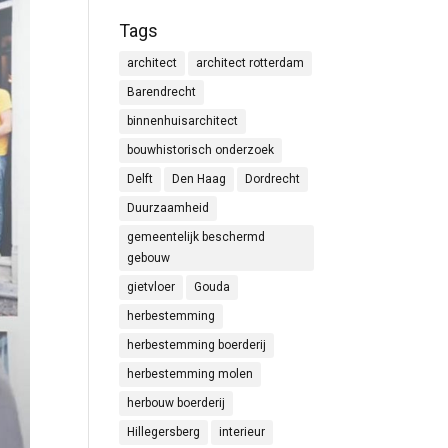
Tags
architect
architect rotterdam
Barendrecht
binnenhuisarchitect
bouwhistorisch onderzoek
Delft
Den Haag
Dordrecht
Duurzaamheid
gemeentelijk beschermd
gebouw
gietvloer
Gouda
herbestemming
herbestemming boerderij
herbestemming molen
herbouw boerderij
Hillegersberg
interieur