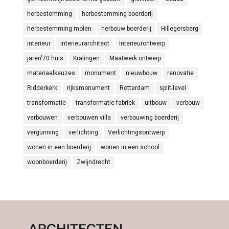
herbestemming
herbestemming boerderij
herbestemming molen
herbouw boerderij
Hillegersberg
interieur
interieurarchitect
Interieurontwerp
jaren'70 huis
Kralingen
Maatwerk ontwerp
materiaalkeuzes
monument
nieuwbouw
renovatie
Ridderkerk
rijksmonument
Rotterdam
split-level
transformatie
transformatie fabriek
uitbouw
verbouw
verbouwen
verbouwen villa
verbouwing boerderij
vergunning
verlichting
Verlichtingsontwerp
wonen in een boerderij
wonen in een school
woonboerderij
Zwijndrecht