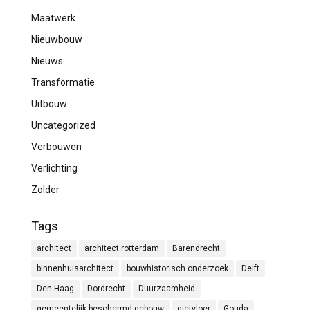
Maatwerk
Nieuwbouw
Nieuws
Transformatie
Uitbouw
Uncategorized
Verbouwen
Verlichting
Zolder
Tags
architect
architect rotterdam
Barendrecht
binnenhuisarchitect
bouwhistorisch onderzoek
Delft
Den Haag
Dordrecht
Duurzaamheid
gemeentelijk beschermd gebouw
gietvloer
Gouda