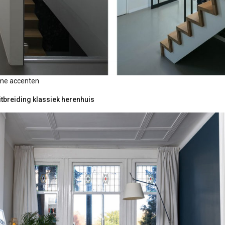
rme accenten
uitbreiding klassiek herenhuis