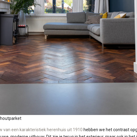
 houtparket
 van een karakteristiek herenhuis uit 1910
hebben we het contrast op
we, moderne uitbouw. Dit zie je terug in het exterieur, maar ook in het