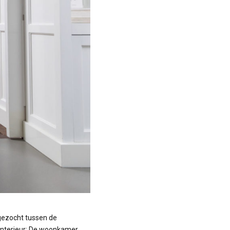
gezocht tussen de
 interieur: De woonkamer