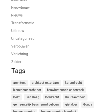
Nieuwbouw
Nieuws
Transformatie
Uitbouw
Uncategorized
Verbouwen
Verlichting
Zolder
Tags
architect
architect rotterdam
Barendrecht
binnenhuisarchitect
bouwhistorisch onderzoek
Delft
Den Haag
Dordrecht
Duurzaamheid
gemeentelijk beschermd gebouw
gietvloer
Gouda
herbestemming
herbestemming boerderij