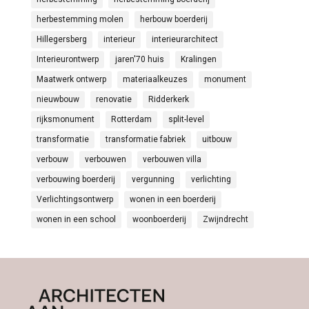
herbestemming molen
herbouw boerderij
Hillegersberg
interieur
interieurarchitect
Interieurontwerp
jaren'70 huis
Kralingen
Maatwerk ontwerp
materiaalkeuzes
monument
nieuwbouw
renovatie
Ridderkerk
rijksmonument
Rotterdam
split-level
transformatie
transformatie fabriek
uitbouw
verbouw
verbouwen
verbouwen villa
verbouwing boerderij
vergunning
verlichting
Verlichtingsontwerp
wonen in een boerderij
wonen in een school
woonboerderij
Zwijndrecht