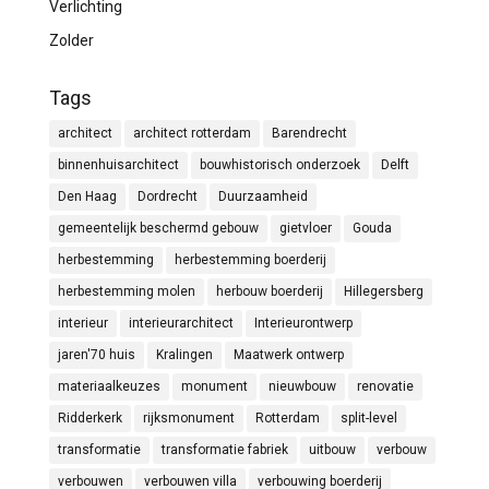
Verlichting
Zolder
Tags
architect
architect rotterdam
Barendrecht
binnenhuisarchitect
bouwhistorisch onderzoek
Delft
Den Haag
Dordrecht
Duurzaamheid
gemeentelijk beschermd gebouw
gietvloer
Gouda
herbestemming
herbestemming boerderij
herbestemming molen
herbouw boerderij
Hillegersberg
interieur
interieurarchitect
Interieurontwerp
jaren'70 huis
Kralingen
Maatwerk ontwerp
materiaalkeuzes
monument
nieuwbouw
renovatie
Ridderkerk
rijksmonument
Rotterdam
split-level
transformatie
transformatie fabriek
uitbouw
verbouw
verbouwen
verbouwen villa
verbouwing boerderij